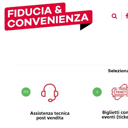
Seleziona
4
195