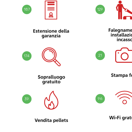
187
129
21
174
96
39