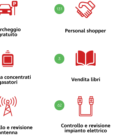
131
3
62