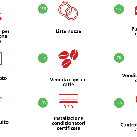
135
179
78
102
118
125